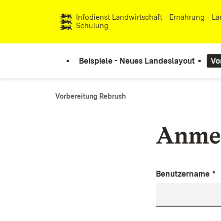
Zum Inhalt springen
Infodienst Landwirtschaft - Ernährung - L
Schulung
Beispiele - Neues Landeslayout
Vo
Vorbereitung Rebrush
Anme
Benutzername
*