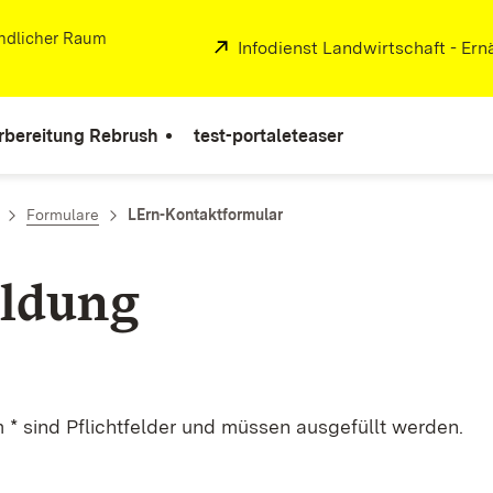
ändlicher Raum
Extern:
Infodienst Landwirtschaft - Er
rbereitung Rebrush
test-portaleteaser
Formulare
LErn-Kontaktformular
ldung
m * sind Pflichtfelder und müssen ausgefüllt werden.