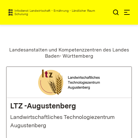
Zum Inhalt springen
Infodienst Landwirtschaft - Ernährung - Ländlicher Raum
Schulung
Landesanstalten und Kompetenzzentren des Landes
Baden- Württemberg
:
LTZ -Augustenberg
Landwirtschaftliches Technologiezentrum
Augustenberg