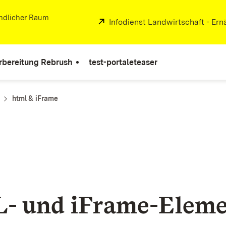
ändlicher Raum
Extern:
Infodienst Landwirtschaft - Er
rbereitung Rebrush
test-portaleteaser
html & iFrame
 und iFrame-Eleme