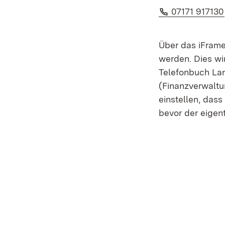
Telefon:
07171 917130
Über das iFrame
werden. Dies wi
Telefonbuch La
(Finanzverwaltu
einstellen, dass
bevor der eigent