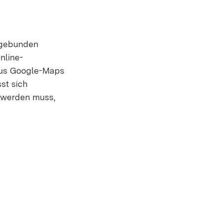
ingebunden
nline-
aus Google-Maps
st sich
t werden muss,