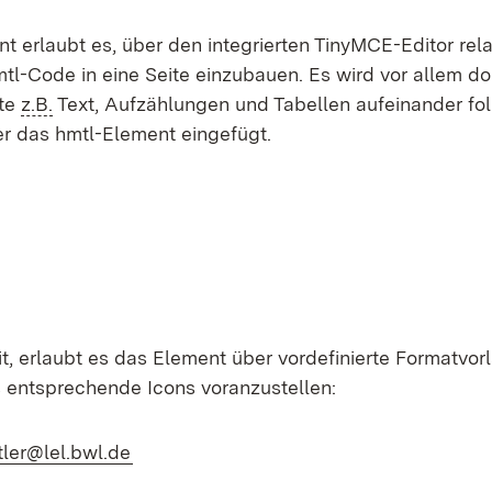
 erlaubt es, über den integrierten TinyMCE-Editor rela
tl-Code in eine Seite einzubauen. Es wird vor allem dor
ite
z.B.
Text, Aufzählungen und Tabellen aufeinander fol
er das hmtl-Element eingefügt.
t, erlaubt es das Element über vordefinierte Formatvor
s entsprechende Icons voranzustellen:
(Öffnet in neuem Fenster)
tler@lel.bwl.de