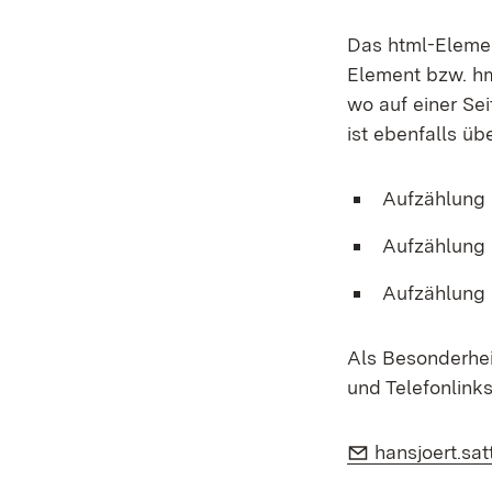
Das html-Element
Element bzw. hm
wo auf einer Se
ist ebenfalls üb
Aufzählung
Aufzählung
Aufzählung
Als Besonderhei
und Telefonlink
E-Mail:
hansjoert.sat