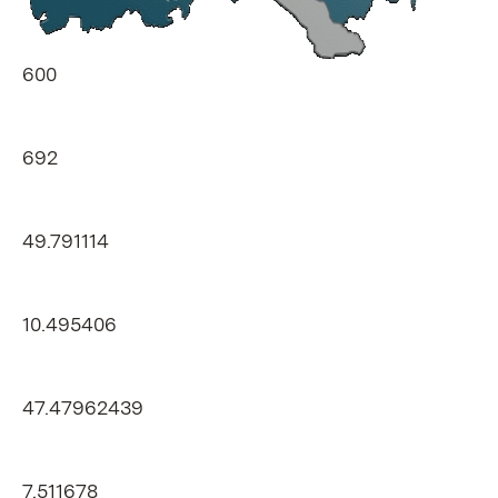
600
692
49.791114
10.495406
47.47962439
7.511678