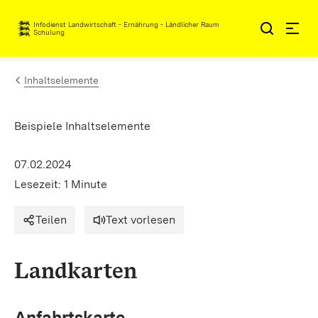
Zum Inhalt springen
Infodienst Landwirtschaft - Ernährung - Ländlicher Raum
Schulung
Inhaltselemente
Beispiele Inhaltselemente
07.02.2024
Lesezeit: 1 Minute
Teilen
Text vorlesen
Landkarten
Anfahrtskarte