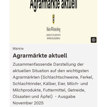
Märkte
Un
Agrarmärkte aktuell
R
Zusammenfassende Darstellung der
Er
aktuellen Situation auf den wichtigsten
Be
Agrarmärkten (Schlachtschweine, Ferkel,
Ri
Schlachtrinder, Kälber, Eier, Milch- und
Wü
Milchprodukte, Futtermittel, Getreide,
2
Ölsaaten und
Äpfel
) - Ausgabe
November 2025