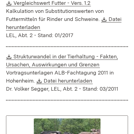
Download:
(Öffnet in neuem 
Vergleichswert Futter - Vers. 1.2
Kalkulation von Substitutionswerten von
Download
Futtermitteln für Rinder und Schweine.
Datei
(Öffnet in neuem Fenster)
herunterladen
LEL, Abt. 2 - Stand: 01/2017
Download:
Strukturwandel in der Tierhaltung - Fakten,
(Öffnet in ne
Ursachen, Auswirkungen und Grenzen
Vortragsunterlagen ALB-Fachtagung 2011 in
Download:
(Öffnet in neuem
Hohenheim.
Datei herunterladen
Dr. Volker Segger, LEL, Abt. 2 - Stand: 03/2011