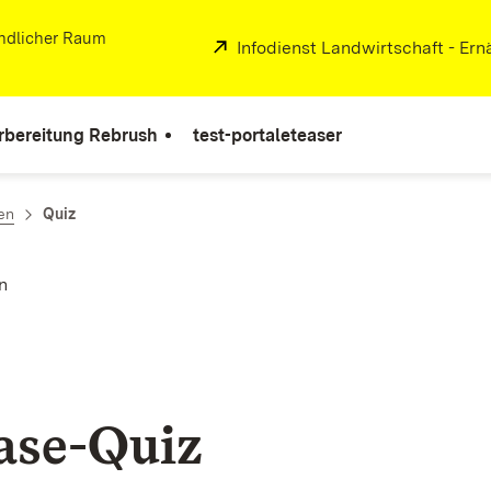
ändlicher Raum
Extern:
Infodienst Landwirtschaft - Er
rbereitung Rebrush
test-portaleteaser
en
Quiz
n
ase-Quiz