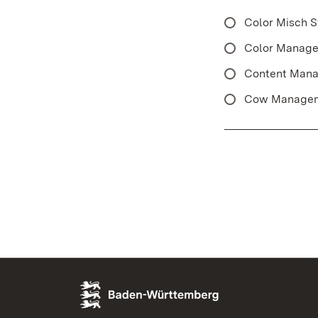
Color Misch 
Color Manag
Content Man
Cow Managem