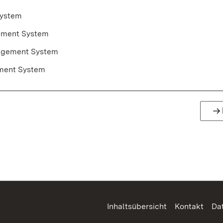
System
ement System
agement System
ent System
Inhaltsübersicht
Kontakt
Da