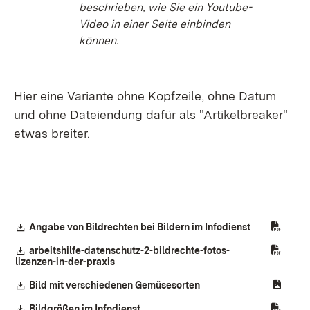
beschrieben, wie Sie ein Youtube-
Video in einer Seite einbinden
können.
Hier eine Variante ohne Kopfzeile, ohne Datum
und ohne Dateiendung dafür als "Artikelbreaker"
etwas breiter.
Download:
Angabe von Bildrechten bei Bildern im Infodienst
(Öffnet in ne
Download:
arbeitshilfe-datenschutz-2-bildrechte-fotos-
lizenzen-in-der-praxis
(Öffnet in neuem Fenster)
Download:
Bild mit verschiedenen Gemüsesorten
(Öffnet in neuem Fenster
Download:
Bildgrößen im Infodienst
(Öffnet in neuem Fenster)