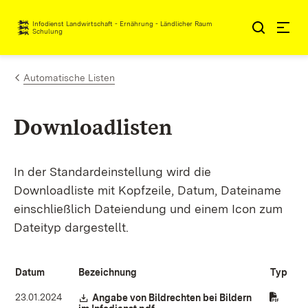
Zum Inhalt springen
Infodienst Landwirtschaft - Ernährung - Ländlicher Raum
Schulung
Automatische Listen
Downloadlisten
In der Standardeinstellung wird die
Downloadliste mit Kopfzeile, Datum, Dateiname
einschließlich Dateiendung und einem Icon zum
Dateityp dargestellt.
Datum
Bezeichnung
Typ
23.01.2024
Download:
Angabe von Bildrechten bei Bildern