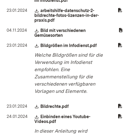
im Infodienst.pdf
(Öffnet in neuem Fenster)
23.01.2024
Download:
arbeitshilfe-datenschutz-2-
bildrechte-fotos-lizenzen-in-der-
praxis.pdf
(Öffnet in neuem Fenster)
04.11.2024
Download:
Bild mit verschiedenen
Gemüsesorten
(Öffnet in neuem Fenster)
23.01.2024
Download:
Bildgrößen im Infodienst.pdf
(Öffnet in neuem Fe
Welche Bildgrößen sind für die
Verwendung im Infodienst
empfohlen. Eine
Zusammenstellung für die
verschiedenen verfügbaren
Vorlagen und Elemente.
23.01.2024
Download:
Bildrechte.pdf
(Öffnet in neuem Fenster)
24.01.2024
Download:
Einbinden eines Youtube-
Videos.pdf
(Öffnet in neuem Fenster)
In dieser Anleitung wird